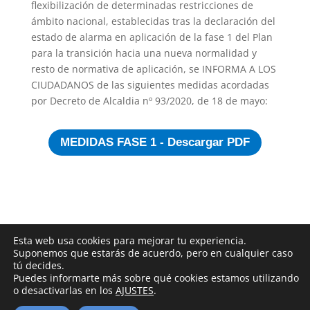
flexibilización de determinadas restricciones de
ámbito nacional, establecidas tras la declaración del
estado de alarma en aplicación de la fase 1 del Plan
para la transición hacia una nueva normalidad y
resto de normativa de aplicación, se INFORMA A LOS
CIUDADANOS de las siguientes medidas acordadas
por Decreto de Alcaldia nº 93/2020, de 18 de mayo:
MEDIDAS FASE 1 - Descargar PDF
Esta web usa cookies para mejorar tu experiencia.
Suponemos que estarás de acuerdo, pero en cualquier caso
tú decides.
Puedes informarte más sobre qué cookies estamos utilizando
o desactivarlas en los
AJUSTES
.
2018 © ARCICÓLLAR
|
Aviso Legal
|
Política de privacidad
|
Política sobre el uso de cookies