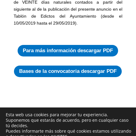
de VEINTE días naturales contados a partir del
siguiente al de la publicación del presente anuncio en el
Tablón de Edictos del Ayuntamiento (desde el
10/05/2019 hasta el 29/05/2019).
Para más información descargar PDF
Bases de la convocatoria descargar PDF
Esta web usa cookies para mejorar tu experiencia.
Suponemos que estarás de acuerdo, pero en cualquier caso
tú decides.
Puedes informarte más sobre qué cookies estamos utilizando
2018 © ARCICÓLLAR
|
Aviso Legal
|
Política de privacidad
|