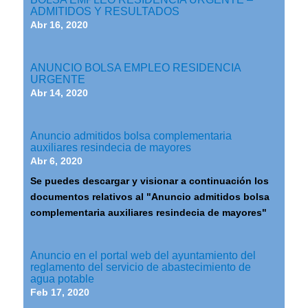
ADMITIDOS Y RESULTADOS
Abr 16, 2020
ANUNCIO BOLSA EMPLEO RESIDENCIA
URGENTE
Abr 14, 2020
Anuncio admitidos bolsa complementaria
auxiliares resindecia de mayores
Abr 6, 2020
Se puedes descargar y visionar a continuación los
documentos relativos al "Anuncio admitidos bolsa
complementaria auxiliares resindecia de mayores"
Anuncio en el portal web del ayuntamiento del
reglamento del servicio de abastecimiento de
agua potable
Feb 17, 2020